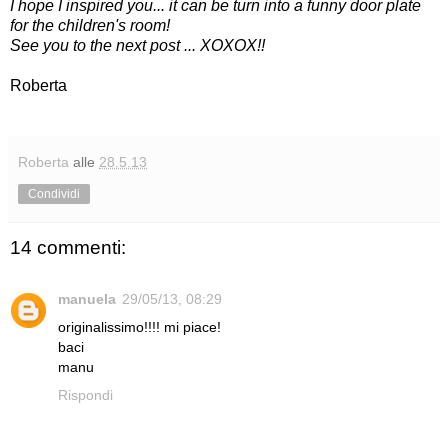
I hope I inspired you... it can be turn into a funny door plate
for the children's room!
See you to the next post ... XOXOX!!
Roberta
Roberta
alle
28.5.13
Condividi
14 commenti:
manuela
29/05/13, 08:29
originalissimo!!!! mi piace!
baci
manu
Rispondi