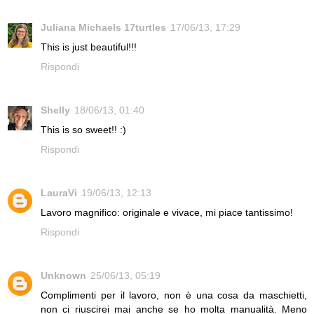
Juliana Michaels 17turtles
17/06/13, 17:29
This is just beautiful!!!
Rispondi
Shelly
18/06/13, 01:40
This is so sweet!! :)
Rispondi
LauraVi
19/06/13, 12:13
Lavoro magnifico: originale e vivace, mi piace tantissimo!
Rispondi
Unknown
25/06/13, 05:19
Complimenti per il lavoro, non è una cosa da maschietti,
non ci riuscirei mai anche se ho molta manualità. Meno