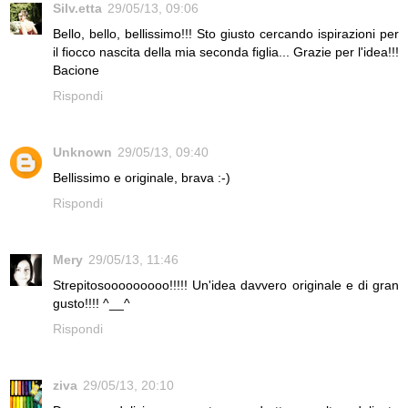
Silv.etta
29/05/13, 09:06
Bello, bello, bellissimo!!! Sto giusto cercando ispirazioni per
il fiocco nascita della mia seconda figlia... Grazie per l'idea!!!
Bacione
Rispondi
Unknown
29/05/13, 09:40
Bellissimo e originale, brava :-)
Rispondi
Mery
29/05/13, 11:46
Strepitosooooooooo!!!!! Un'idea davvero originale e di gran
gusto!!!! ^__^
Rispondi
ziva
29/05/13, 20:10