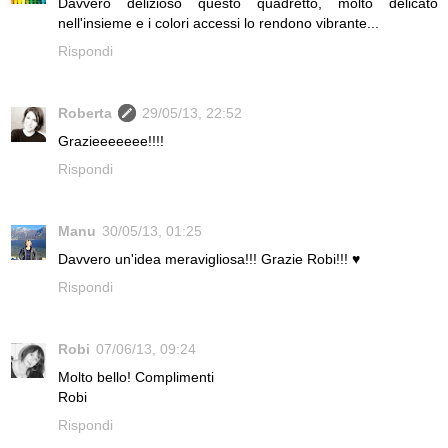
Davvero delizioso questo quadretto, molto delicato
nell'insieme e i colori accessi lo rendono vibrante...
Rispondi
Roberta
29/05/13, 22:52
Grazieeeeeee!!!!
Rispondi
Manu
30/05/13, 01:25
Davvero un'idea meravigliosa!!! Grazie Robi!!! ♥
Rispondi
Robi
07/06/13, 09:24
Molto bello! Complimenti
Robi
Rispondi