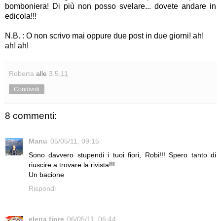
bomboniera! Di più non posso svelare... dovete andare in
edicola!!!
N.B. : O non scrivo mai oppure due post in due giorni! ah!
ah! ah!
Roberta
alle
3.5.11
Condividi
8 commenti:
Manu
05/05/11, 09:15
Sono davvero stupendi i tuoi fiori, Robi!!! Spero tanto di
riuscire a trovare la rivista!!!
Un bacione
Rispondi
elena fiore
06/05/11, 06:44