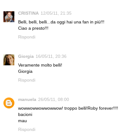
CRISTINA
12/05/11, 21:35
Belli, belli, belli...da oggi hai una fan in più!!!
Ciao a presto!!!
Rispondi
Giorgia
16/05/11, 20:36
Veramente molto belli!
Giorgia
Rispondi
manuela
26/05/11, 08:00
wowwowwowwowwow! troppo belli!Roby forever!!!!
bacioni
mau
Rispondi