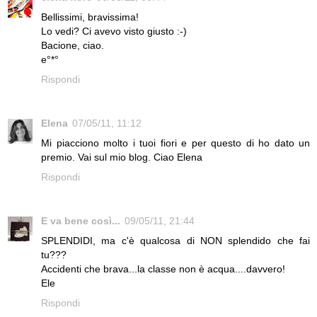
Bellissimi, bravissima!
Lo vedi? Ci avevo visto giusto :-)
Bacione, ciao.
e°*°
Rispondi
Elena
07/05/11, 11:12
Mi piacciono molto i tuoi fiori e per questo di ho dato un
premio. Vai sul mio blog. Ciao Elena
Rispondi
E va bene così...
09/05/11, 21:44
SPLENDIDI, ma c'è qualcosa di NON splendido che fai
tu???
Accidenti che brava...la classe non è acqua....davvero!
Ele
Rispondi